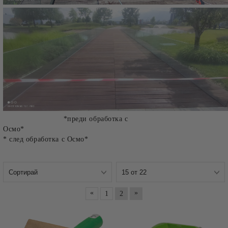
*преди обработка с
Осмо*
* след обработка с Осмо*
«
»
1
2