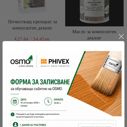
Почистващ препарат за
композитен декинг
Масло за композитен
декинг
€27.84
54.45лв.
€36.44
71.27лв.
Виж детайли