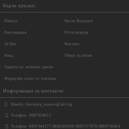
Бързи връзки:
Начало
Чести Въпроси
Рекламации
Регистрация
За Нас
Контакт
Вход
Общи условия
Защита на личните данни
Формуляр отказ от покупка
Информация за контакти:
Имейл:
desislava_konova@abv.bg
Телефон:
0887918612
Телефон:
0897944377.0884284938.0897377078.0884736464