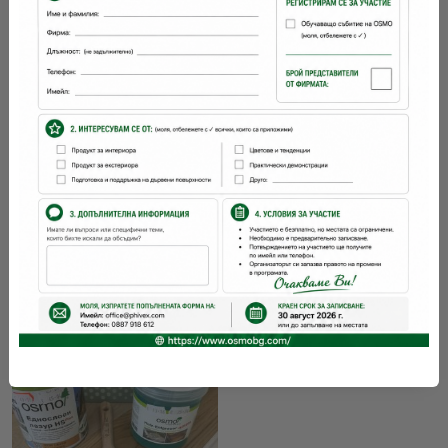
Масло с ефект на
естествено посивяване
матово
ПРОМОЦИОНАЛНА
КУТИЯ 2 - Почистване,
€15.00
29.34лв.
освежаване и омасляване
на декинг.
€59.93
117.21лв.
Виж детайли