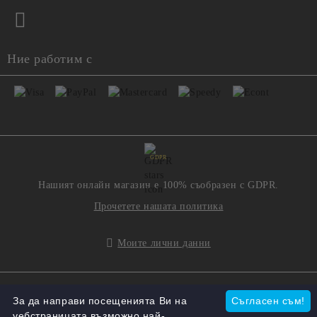
Ние работим с
GDPR
Нашият онлайн магазин е 100% съобразен с GDPR.
Прочетете нашата политика
Моите лични данни
Онлайн магазин от SELITON
За да направи посещенията Ви на
Съгласен съм!
уебстраницата възможно най-