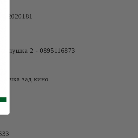
0882020181
 пушка 2 - 0895116873
 уличка зад кино
633