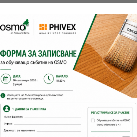
ПЛЕВЕН
- ул. Метро 6 - 0885027445
https://tinyurl.com/bbstjh5w
ХАСКОВО -
ул.Пловдивска 45 – 08888280