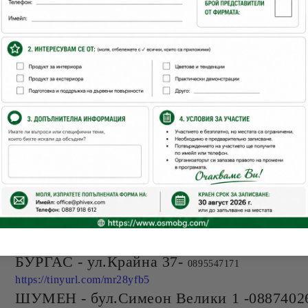
ВЕЛИКО ТЪРНОВО
– ул.Козлуджа №4 - 
https://tinyurl.com/4ppcsfhd
КОПРИВЩИЦА -площад 20-април,ул.Първа
https://tinyurl.com/bdevm6wp
КАЗАНЛЪК -
ул. Ген. Гурко 27 - глухата
Искра-0899377077
https://tinyurl.com/4259yxnt
БУРГАС - ул.Крайна 37-
0895547171
https://tinyurl.com/mr28yfb5
ШУМЕН - бул.Симеон Велики 1 -0887402