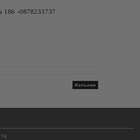
 186 -0878233737
v.bg