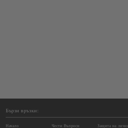
Бързи връзки:
Начало
Чести Въпроси
Защита на личн