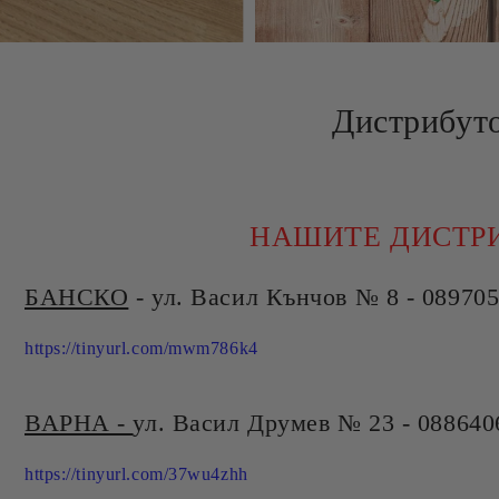
Дистрибут
НАШИТЕ ДИСТР
БАНСКО
- ул. Васил Кънчов № 8 - 08970
https://tinyurl.com/mwm786k4
ВАРНА -
ул. Васил Друмев № 23 - 088640
https://tinyurl.com/37wu4zhh