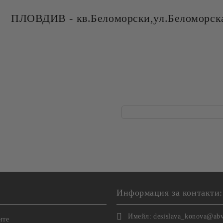
ПЛОВДИВ - кв.Беломорски,ул.Беломорска
Информация за контакти:
Имейл:
desislava_konova@ab
ите