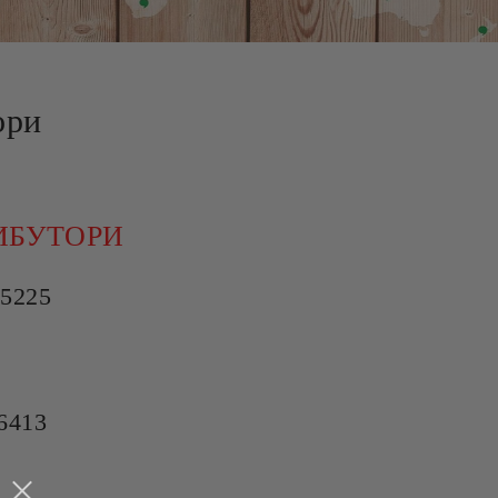
ори
ИБУТОРИ
55225
6413