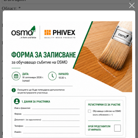
Област:
*
Град:
*
Пощенски код:
*
Адрес 1:
*
Адрес 2:
Аз съм:
Частно лице
Фирма
Адрес за доставка
Адресът за плащане е същият като за доставка
Код за сигурност: