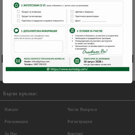
I agree to
Privacy Policy
Бързи връзки:
Начало
Чести Въпроси
Рекламации
Регистрация
За Нас
Контакт