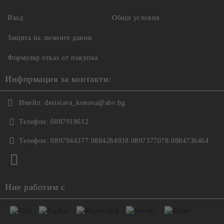
Вход
Общи условия
Защита на личните данни
Формуляр отказ от покупка
Информация за контакти:
Имейл:
desislava_konova@abv.bg
Телефон:
0887918612
Телефон:
0897944377.0884284938.0897377078.0884736464
Ние работим с