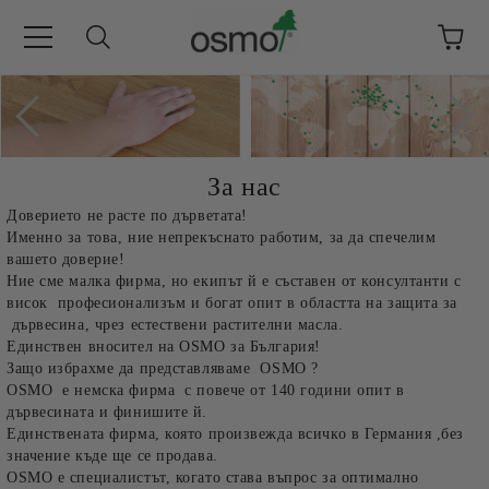
За нас
Доверието не расте по дърветата!
Именно за това, ние непрекъснато работим, за да спечелим
вашето доверие!
Ние сме малка фирма, но
екипът й е съставен от консултанти с
висок професионализъм и богат опит в областта на защита за
дървесина, чрез естествени растителни масла.
Единствен вносител на OSMO за България!
Защо избрахме да представляваме OSMO ?
OSMO
е немска фирма с повече от 140 години опит в
дървесината и финишите й.
Единствената фирма, която произвежда всичко в Германия ,без
значение къде ще се продава.
OSMO
е специалистът, когато става въпрос за оптимално