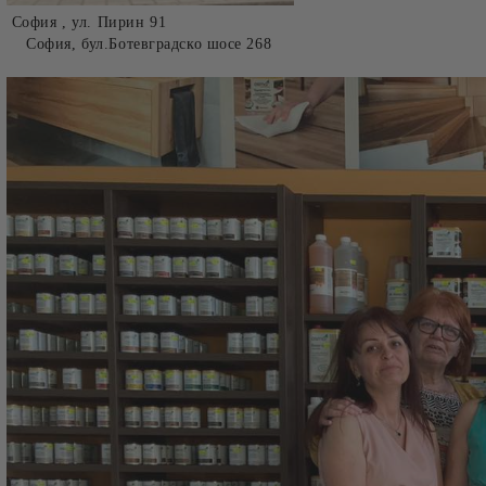
София , ул. Пирин 91
София, бул.Ботевградско шосе 268