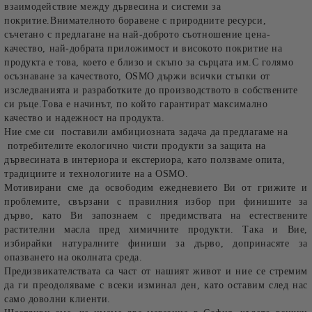
взаимодействие между дървесина и системи за
покритие.Внимателното боравене с природните ресурси,
съчетано с предлагане на най-доброто съотношение цена-
качество, най-добрата приложимост и високото покритие на
продукта е това, което е близо и скъпо за сърцата им.С голямо
осъзнаване за качеството,
OSMO държи всички стъпки от
изследванията и разработките до производството в собствените
си ръце.Това е начинът, по който гарантират максимално
качество и надежност на продукта.
Ние сме си поставили амбициозната задача да предлагаме на
потребителите екологично чисти продукти за защита на
дървесината в интериора и екстериора, като ползваме опита,
традициите и технологиите на а OSMO.
Мотивирани сме да освободим ежедневието Ви от грижите и
проблемите, свързани с правилния избор при финишите за
дърво, като Ви запознаем с предимствата на естествените
растителни масла пред химичните продукти. Така и Вие,
избирайки натуралните финиши за дърво, допринасяте за
опазването на околната среда.
Предизвикателствата са част от нашият живот и ние се стремим
да ги преодоляваме с всеки изминал ден, като оставим след нас
само доволни клиенти.