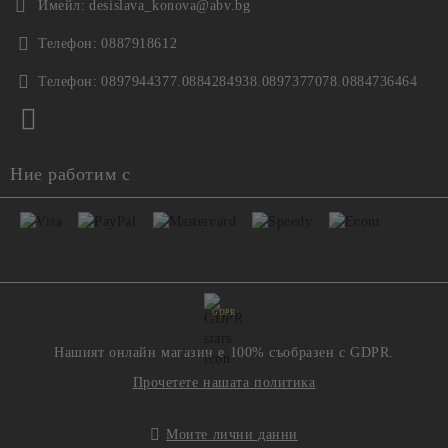
Имейл:
desislava_konova@abv.bg
Телефон:
0887918612
Телефон:
0897944377.0884284938.0897377078.0884736464
Ние работим с
GDPR
Нашият онлайн магазин е 100% съобразен с GDPR.
Прочетете нашата политика
Моите лични данни