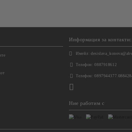
Информация за контакти:
Имейл:
desislava_konova@ab
ите
Телефон:
0887918612
 от
Телефон:
0897944377.088428
Ние работим с