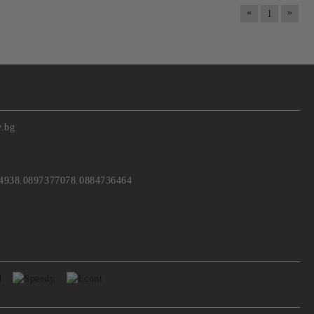
«
»
1
v.bg
4938.0897377078.0884736464