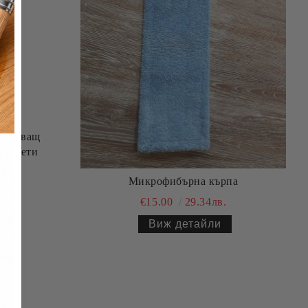
очистващ
паркети
.
Микрофибърна кърпа
€15.00
29.34лв.
Виж детайли