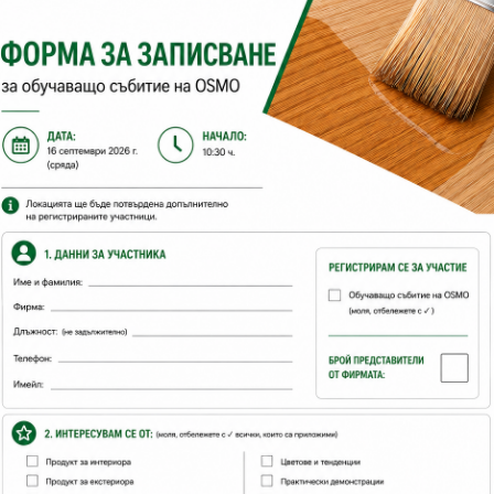
Parquet Cleaner- ежедневно
Bauwerk Mop Care - п
почистване
препарат за омаслени 
€13.28
25.97лв.
€28.12
55.00лв
Виж детайли
Виж детайли