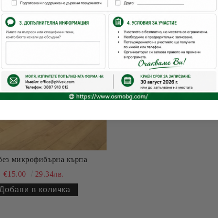
без микрофибърна кърпа
€15.00
29.34лв.