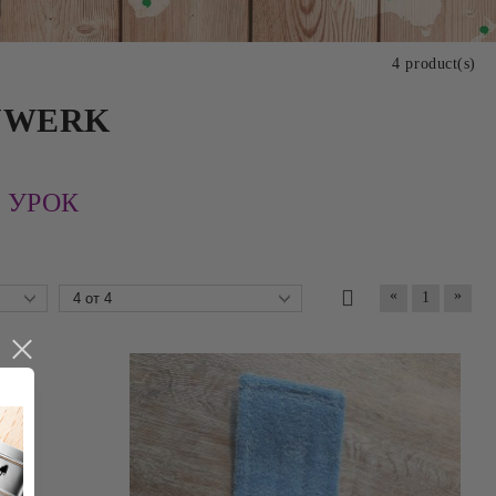
4 product(s)
UWERK
 УРОК
«
»
1