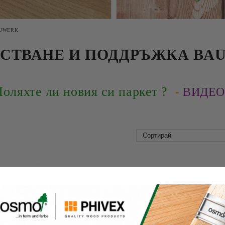
AUWERK
СТВАНЕ И ПОДДРЪЖКА BA
Поляхте ли новия си паркет ?
-
ВИДЕО