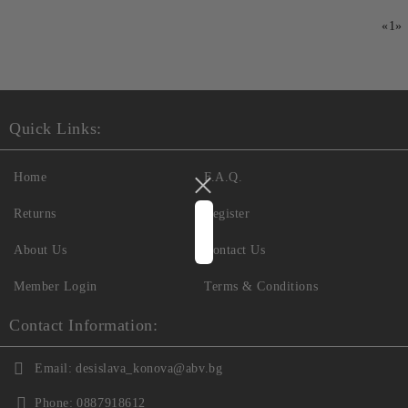
«
1
»
Quick Links:
Home
F.A.Q.
Returns
Register
About Us
Contact Us
Member Login
Terms & Conditions
Contact Information:
Email:
desislava_konova@abv.bg
Phone:
0887918612