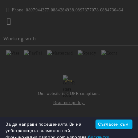
Phone:
0897944377.0884284938.0897377078.0884736464
Working with
GDPR
Our website is GDPR compliant.
Read our policy.
My personal data
За да направи посещенията Ви на
Съгласен съм!
уебстраницата възможно най-
функционални osmobg.com използва
бисквитки.