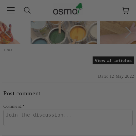
e
Home
View all articles
Date: 12 May 2022
Post comment
Comment:
*