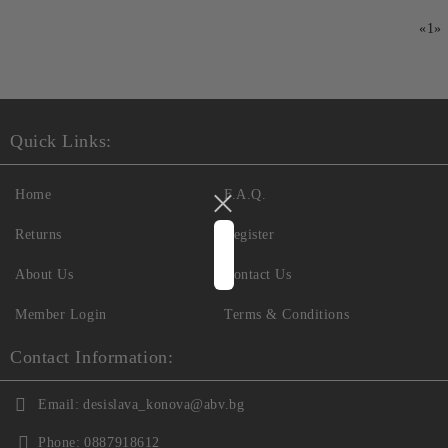
«
1
»
Quick Links:
Home
F.A.Q.
Returns
Register
About Us
Contact Us
Member Login
Terms & Conditions
Contact Information:
Email:
desislava_konova@abv.bg
Phone:
0887918612