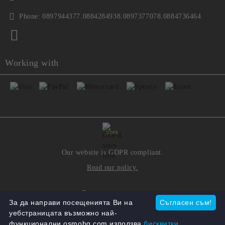
Phone:
0897944377.0884284938.0897377078.0884736464
Working with
GDPR
Our website is GDPR compliant.
Read our policy.
My personal data
За да направи посещенията Ви на
Съгласен съм!
уебстраницата възможно най-
функционални osmobg.com използва
бисквитки.