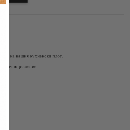
щита на вашия кухненски плот.
практично решение