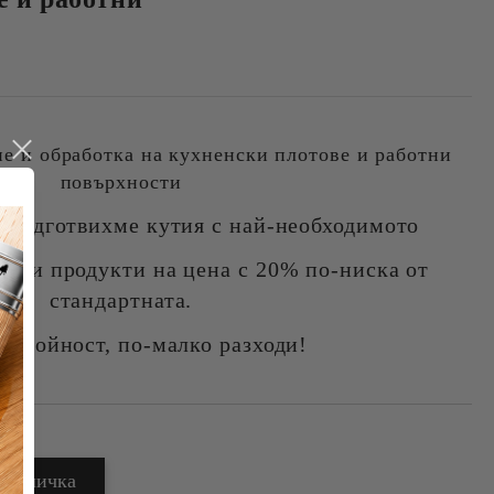
не и обработка на кухненски плотове и работни
повърхности
с подготвихме кутия с най-необходимото
ани продукти на цена с 20% по-ниска от
стандартната.
 стойност, по-малко разходи!