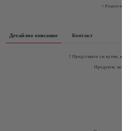
Изпрати на при
Детайлно описание
Контакт
? Представете си кутия, коят
Продукти, които 