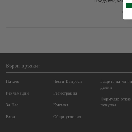
Продукти, които 
А це
Бързи връзки:
Начало
Чести Въпроси
Защита на личн
данни
Рекламации
Регистрация
Формуляр отказ
За Нас
Контакт
покупка
Вход
Общи условия