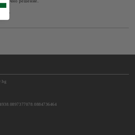
рактично решение.
евро.
v.bg
4938.0897377078.0884736464