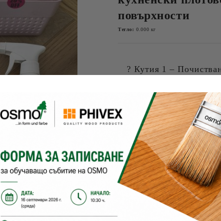
повърхности
Тегло:
0.000
кг
? Кутия 1 – Почиства
Специално за ва
внимателно подбр
Повече