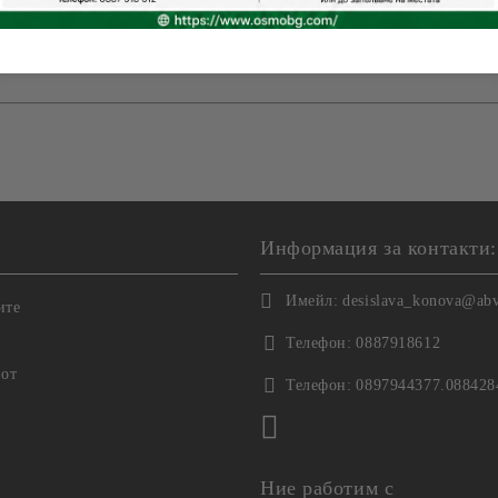
поотделно биха стрували значително повече, събрани в едно п
ната? Самостоятелно на цена
47,64
евро . За Вас - Само 38,11 
Информация за контакти:
Имейл:
desislava_konova@ab
ите
Телефон:
0887918612
 от
Телефон:
0897944377.088428
Ние работим с