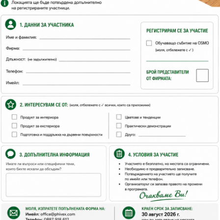
ятел
о съдържа всичко необходимо за почистване, подхранване и за
поотделно биха стрували значително повече, събрани в едно 
Какво съдържа?
*3058 топ ойл 1бр *0,5лт
*малък валяк 10 см – 1 бр
*Почистващ препарат 8026- 1 бр. *0,5 лт