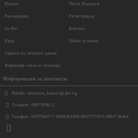
Начало
Чести Въпроси
Рекламации
Регистрация
За Нас
Контакт
Вход
Общи условия
Защита на личните данни
Формуляр отказ от покупка
Информация за контакти:
Имейл:
desislava_konova@abv.bg
Телефон:
0887918612
Телефон:
0897944377.0884284938.0897377078.0884736464