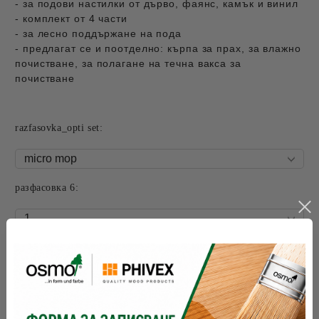
- за подови настилки от дърво, фаянс, камък и винил
- комплект от 4 части
- за лесно поддържане на пода
- предлагат се и поотделно: кърпа за прах, за влажно
почистване, за полагане на течна вакса за
почистване
razfasovka_opti set:
разфасовка 6: