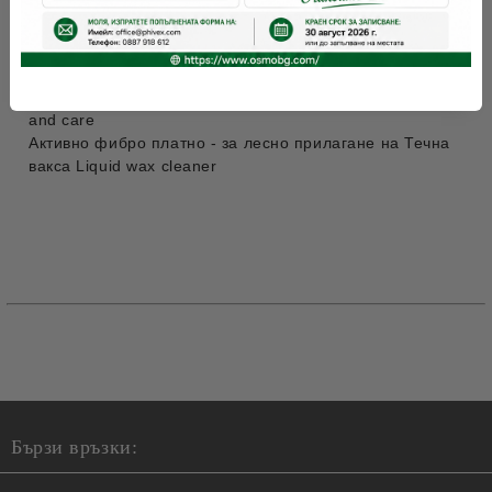
Моп с телескопична дръжка - за регулиране на
дължината
Моп за прах - лесен за използване, за обиране на
праха на всички дървени подове
Micro mop plus - за влажно почистване на пода с Wash
and care
Активно фибро платно - за лесно прилагане на Течна
вакса Liquid wax cleaner
Бързи връзки: