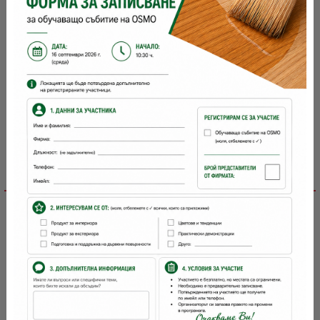
OSMO
Марка:
Детайлно описание
Отстъпки за количество
Контакт
Комплектът Opti - Set се състои от: