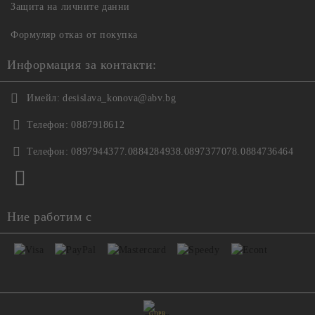
Защита на личните данни
Формуляр отказ от покупка
Информация за контакти:
Имейл:
desislava_konova@abv.bg
Телефон:
0887918612
Телефон:
0897944377.0884284938.0897377078.0884736464
Ние работим с
GDPR