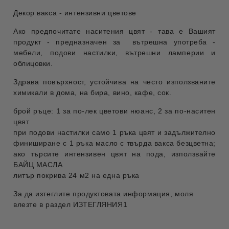
Декор вакса - интензивни цветове
Ако предпочитате наситения цвят - тава е Вашият
продукт - предназначен за вътрешна употреба -
мебели, подови настилки, вътрешни ламперии и
облицовки.
Здрава повърхност, устойчива на често използваните
химикали в дома, на бира, вино, кафе, сок.
брой ръце: 1 за по-лек цветови нюанс, 2 за по-наситен
цвят
при подови настилки само 1 ръка цвят и задължително
финиширане с 1 ръка масло с твърда вакса безцветна;
ако търсите интензивен цвят на пода, използвайте
БАЙЦ МАСЛА
литър покрива 24 м2 на една ръка
За да изтеглите продуктовата информация, моля
влезте в раздел ИЗТЕГЛЯНИЯ1