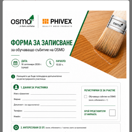
разфасовка 1:
Съхранение:
5 години и повече при добре затворена
опаковка
разходна норма:
24
м2 с 1 л
брой ръце:
1 - 2
време за съхнене:
12 часа
с какво се
четка, валяк
нанася: