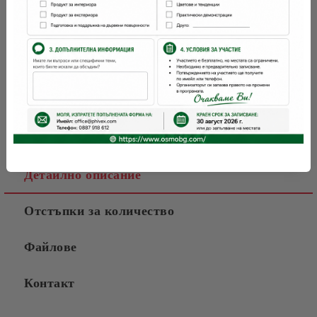
Детайлно описание
Отстъпки за количество
Файлове
Контакт