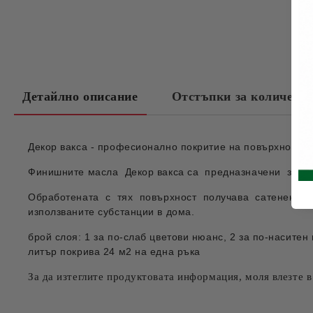
Детайлно описание
Отстъпки за количест
Декор вакса - професионално покритие на повърхността
Финишните масла Декор вакса са предназначени за вси
Обработената с тях повърхност получава сатенен фи
използваните субстанции в дома.
брой слоя: 1 за по-слаб цветови нюанс, 2 за по-наситен 
литър покрива 24 м2 на една ръка
За да изтеглите продуктовата информация, моля влезт