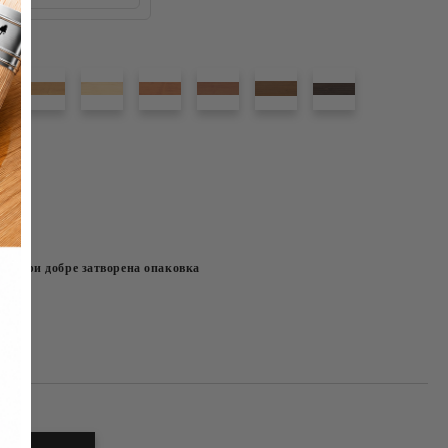
ече при добре затворена опаковка