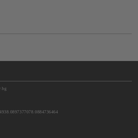
v.bg
4938.0897377078.0884736464