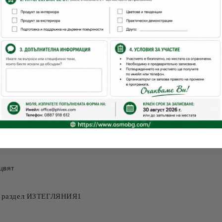
во
Файлове
Контакт
 за интериора
чки продукти от дърво за вътрешна употреба - мебели, подо
ниш и става силно устойчива на износване.Здраво, водо 
цвят
е в раздел ИЗТЕГЛЯНИЯ1