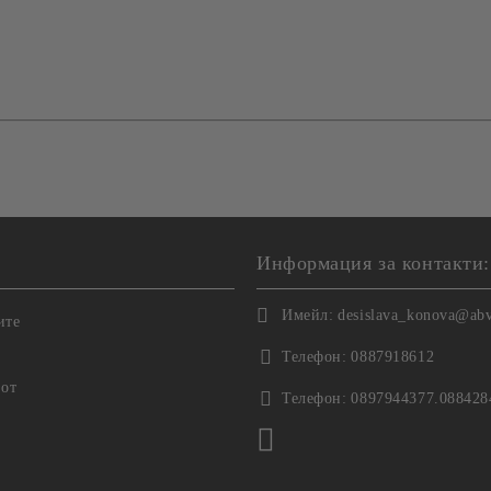
Информация за контакти:
Имейл:
desislava_konova@ab
ите
Телефон:
0887918612
 от
Телефон:
0897944377.088428