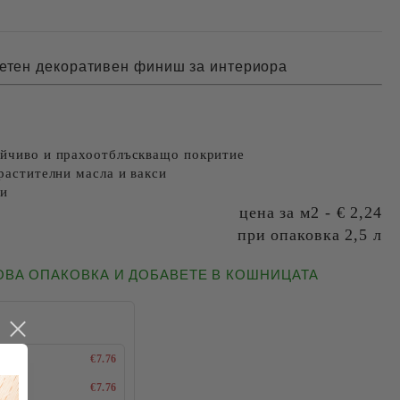
етен декоративен финиш за интериора
ойчиво и прахоотблъскващо покритие
 растителни масла и вакси
ки
цена за м2 - € 2,24
при опаковка 2,5 л
ТОВА ОПАКОВКА И ДОБАВЕТЕ В КОШНИЦАТА
€7.76
€7.76