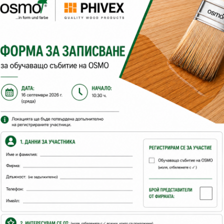
ятел
цветове Д:
разфасовка 1:
Съхранение:
5 години и пов
разходна норма:
24
м2 с 1 л
брой ръце:
2
време за съхнене:
12 часа
с какво се нанася:
четка, валяк