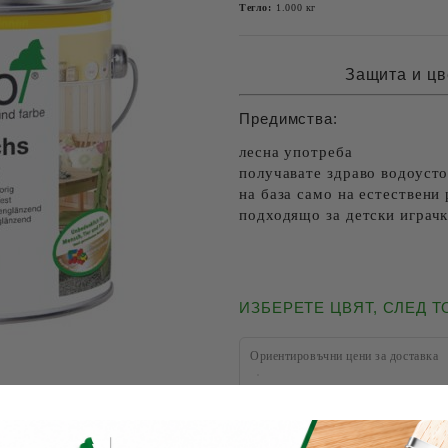
Тегло:
1.000
кг
Защита и цв
Предимства:
лесна употреба
получавате здраво водоуст
на база само на естествени
подходящо за детски играч
ИЗБЕРЕТЕ ЦВЯТ, СЛЕД 
Ориентировъчни цени за доставка
До София на цена от
Извън София на цена от