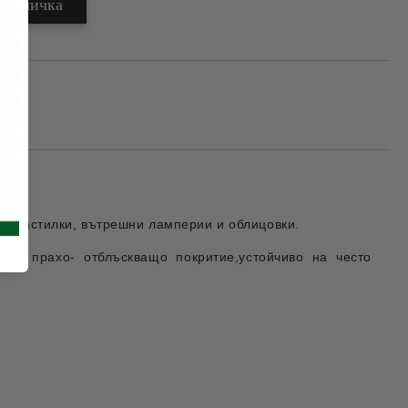
ви настилки, вътрешни ламперии и облицовки.
- и прахо- отблъскващо покритие,устойчиво на често