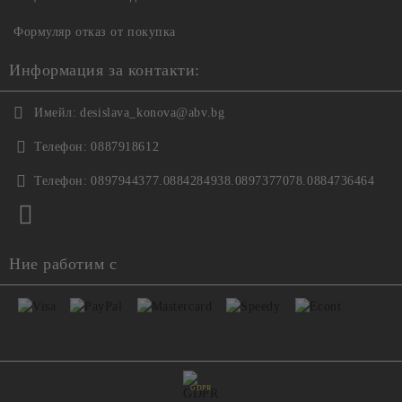
Формуляр отказ от покупка
Информация за контакти:
Имейл:
desislava_konova@abv.bg
Телефон:
0887918612
Телефон:
0897944377.0884284938.0897377078.0884736464
Ние работим с
GDPR