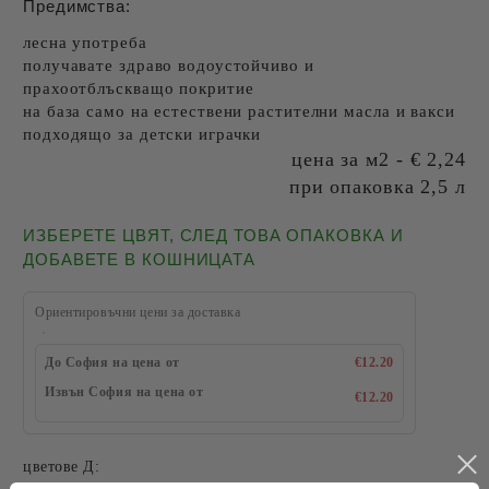
Предимства:
лесна употреба
получавате здраво водоустойчиво и
прахоотблъскващо покритие
на база само на естествени растителни масла и вакси
подходящо за детски играчки
цена за м2 - € 2,24
при опаковка 2,5 л
ИЗБЕРЕТЕ ЦВЯТ, СЛЕД ТОВА ОПАКОВКА И
ДОБАВЕТЕ В КОШНИЦАТА
Ориентировъчни цени за доставка
До София на цена от
€12.20
Извън София на цена от
€12.20
цветове Д: