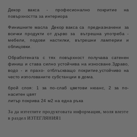
Декор вакса - професионално покритие на
повърхността за интериора
Финишните масла Декор вакса са предназначени за
всички продукти от дърво за вътрешна употреба -
мебели, подови настилки, вътрешни ламперии и
облицовки.
Обработената с тях повърхност получава сатенен
финиш и става силно устойчива на износване.Здраво,
водо - и прахо- отблъскващо покритие,устойчиво на
често използваните субстанции в дома.
брой слоя: 1 за по-слаб цветови нюанс, 2 за по-
наситен цвят
литър покрива 24 м2 на една ръка
За да изтеглите продуктовата информация, моля влезте
в раздел ИЗТЕГЛЯНИЯ1