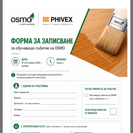
разфасовка 1:
Съхранение:
5 години и повече при добре затворена
опаковка
разходна норма:
24
м2 с 1 л
брой ръце:
2
време за съхнене:
12 часа
с какво се
четка, валяк
нанася: