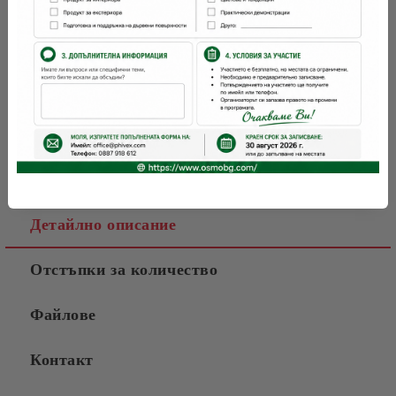
Детайлно описание
Отстъпки за количество
Файлове
Контакт