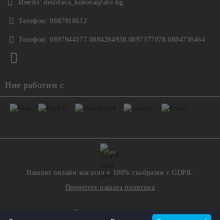
Имейл:
desislava_konova@abv.bg
Телефон:
0887918612
Телефон:
0897944377.0884284938.0897377078.0884736464
Ние работим с
GDPR
Нашият онлайн магазин е 100% съобразен с GDPR.
Прочетете нашата политика
Моите лични данни