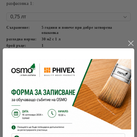
разфасовка 1:
Съхранение:
5 години и повече при добре затворена
опаковка
разходна норма:
30
м2 с 1 л
брой ръце:
1
време за съхнене:
24 часа
с какво се
четка, валяк
нанася:
OSMO
Марка: