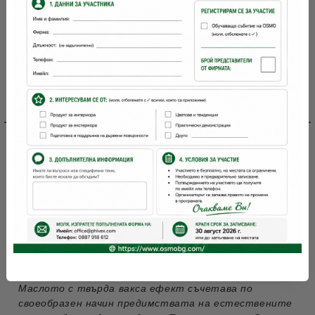
Детайлно описание
Отстъпки за количество
Файлове
Контакт
Злато или сребро? Изберете сами!
Маслото с твърда вакса ефект съчетава по
своеобразен начин предимствата на естествените