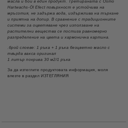
масла и бои в един продукт. Третираната с Osmo
Hartwachs-Öl Efect повърхност е устойчива на
мръсотия, не задържа вода, издържлива на търкане
и приятна на допир. В сравнение с традиционните
системи за оцветяване чрез използване на
растителни вещества се постига равномерно
разпределение на цвета и хармонична картина.
.брой слоеве: 1 ръка + 1 ръка безцветно масло с
твърда вакса оригинал
1 литър покрива 30 м2/1 ръка
За да изтеглите продуктовата информация, моля
влезте в раздел ИЗТЕГЛЯНИЯ