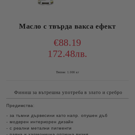
Масло с твърда вакса ефект
€88.19
172.48лв.
Тегло:
1.000
кг
Финиш за вътрешна употреба в злато и сребро
Предимства:
- за тъмни дървесини като напр. опушен дъб
- модерен интериорен дизайн
- с реални метални пигменти
- равна и хармонична оптична визия