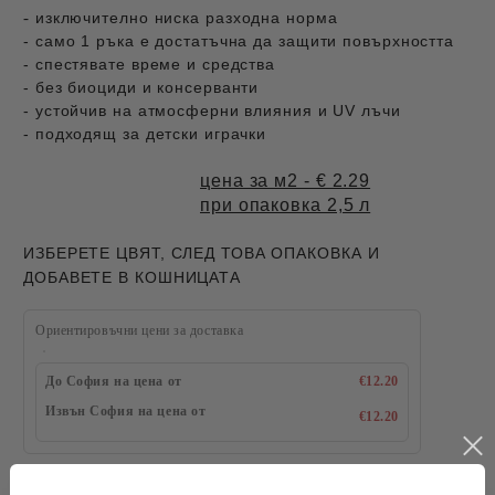
-
изключително ниска разходна норма
- само 1 ръка е достатъчна да защити повърхността
- спестявате време и средства
- без биоциди и консерванти
- устойчив на атмосферни влияния и UV лъчи
- подходящ за детски играчки
цена за м2 - € 2.29
при опаковка 2,5 л
ИЗБЕРЕТЕ ЦВЯТ, СЛЕД ТОВА ОПАКОВКА И
ДОБАВЕТЕ В КОШНИЦАТА
Ориентировъчни цени за доставка
До София на цена от
€12.20
Извън София на цена от
€12.20
цветове Д: