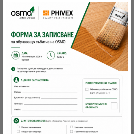
разфасовка 1:
Съхранение:
5 години и повече при добре затворена
опаковка
разходна норма:
26
м2 с 1 л
брой ръце:
1
време за съхнене:
12 часа
с какво се
четка, валяк
нанася: