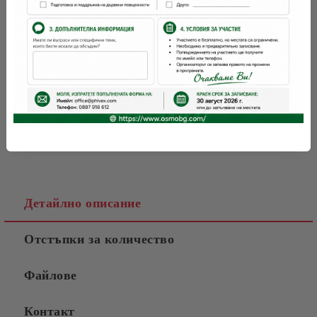
OSMO
Марка:
Детайлно описание
Отстъпки за количество
Файлове
Контакт