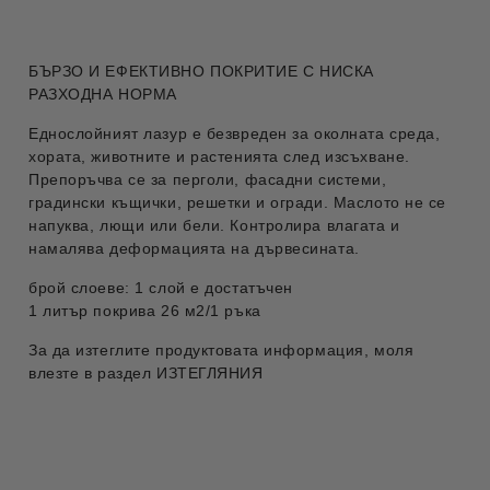
БЪРЗО И ЕФЕКТИВНО ПОКРИТИЕ С НИСКА
РАЗХОДНА НОРМА
Еднослойният лазур е безвреден за околната среда,
хората, животните и растенията след изсъхване.
Препоръчва се за перголи, фасадни системи,
градински къщички, решетки и огради. Маслото не се
напуква, лющи или бели. Контролира влагата и
намалява деформацията на дървесината.
брой слоеве: 1 слой е достатъчен
1 литър покрива 26 м2/1 ръка
За да изтеглите продуктовата информация, моля
влезте в раздел ИЗТЕГЛЯНИЯ