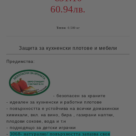
60.94лв.
Тегло:
0.500
кг
Защита за кухненски плотове и мебели
Предимства:
-
безопасен за храните
- идеален за кухненски и работни плотове
- повърхността е устойчива на всички домакински
химикали, вкл. на вино, бира , газирани наптки,
плодови сокове, вода и т.н
- подходящо за детски играчки
-
3068- натурално/ повърхността запазва своя