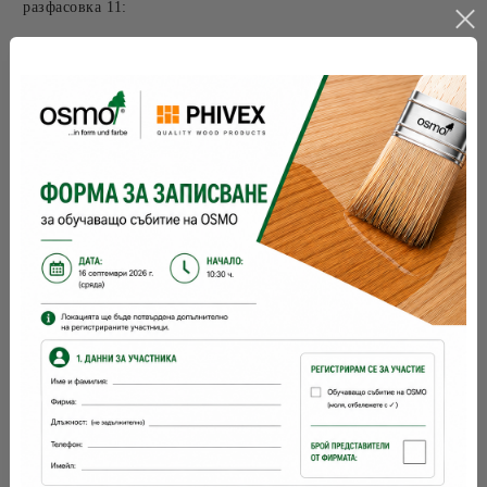
разфасовка 11:
Съхранение:
5 години и повече при добре затворена
опаковка
разходна норма:
24
м2 с 1 л
брой ръце:
2 при нова; 1 за освежаване
време за съхнене:
8-10 часа
с какво се
четка, валяк
нанася:
OSMO
Марка: