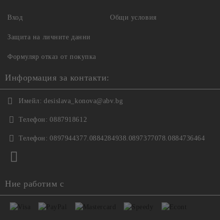
Вход
Общи условия
Защита на личните данни
Формуляр отказ от покупка
Информация за контакти:
Имейл:
desislava_konova@abv.bg
Телефон:
0887918612
Телефон:
0897944377.0884284938.0897377078.0884736464
Ние работим с