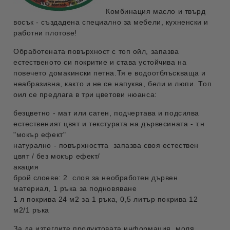
Комбинация масло и твърд
восък - създадена специално за
мебели, кухненски и
работни плотове!
Обработената повърхност с топ ойл, запазва
естественото си покритие и става устойчива на
повечето домакински петна.Тя е водоотблъскваща и
неабразивна, както и не се напуква, бели и люпи. Топ
оил се предлага в три цветови нюанса:
безцветно - мат или сатен, подчертава и подсилва
естественият цвят и текстурата на дървесината - т.н
"мокър ефект"
натурално - повърхността запазва своя естествен
цвят / без мокър ефект/
акация
брой слоеве: 2 слоя за необработен дървен
материал, 1 ръка за подновяване
1 л покрива 24 м2 за 1 ръка, 0,5 литър покрива 12
м2/1 ръка
За да изтеглите продуктовата информация, моля