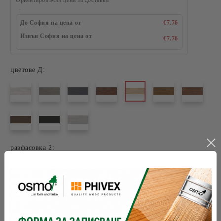
До София на цена от
€7.76
Извън София на цена от
€7.76
цветове Д:
разфасовка 2:
Съхранение:
5 години и повече при добре затворена
опаковка
разходна норма:
24 - 48
м2 с 1 л
брой ръце:
1 или 2