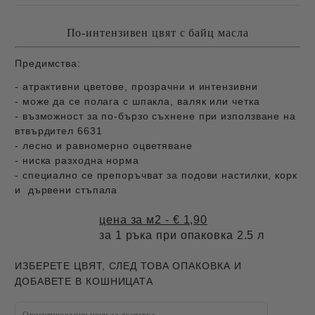
По-интензивен цвят с байц масла
Предимства:
- атрактивни цветове, прозрачни и интензивни
- може да се полага с шпакла, валяк или четка
- възможност за по-бързо съхнене при използване на
втвърдител 6631
- лесно и равномерно оцветяване
- ниска разходна норма
- специално се препоръчват за подови настилки, корк
и дървени стъпала
цена за м2 - € 1,90
за 1 ръка при опаковка 2.5 л
ИЗБЕРЕТЕ ЦВЯТ, СЛЕД ТОВА ОПАКОВКА И
ДОБАВЕТЕ В КОШНИЦАТА
Ориентировъчни цени за доставка