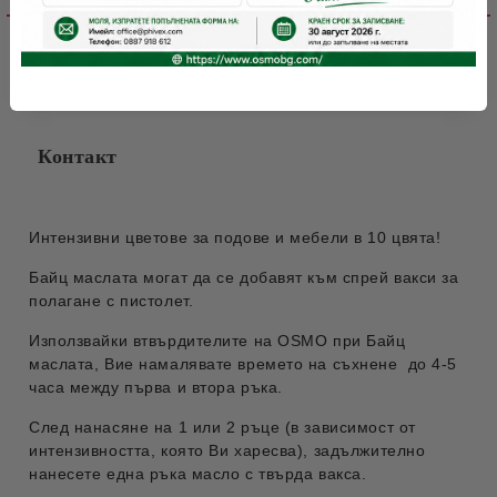
Отстъпки за количество
Файлове
Контакт
Интензивни цветове за подове и мебели в 10 цвята!
Байц маслата могат да се добавят към спрей вакси за
полагане с пистолет.
Използвайки втвърдителите на OSMO при Байц
маслата, Вие намалявате времето на съхнене до 4-5
часа между първа и втора ръка.
След нанасяне на 1 или 2 ръце (в зависимост от
интензивността, която Ви харесва), задължително
нанесете една ръка масло с твърда вакса.