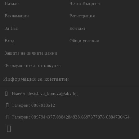
Начало
Чести Въпроси
Рекламации
Регистрация
За Нас
Контакт
Вход
Общи условия
Защита на личните данни
Формуляр отказ от покупка
Информация за контакти:
Имейл:
desislava_konova@abv.bg
Телефон:
0887918612
Телефон:
0897944377.0884284938.0897377078.0884736464