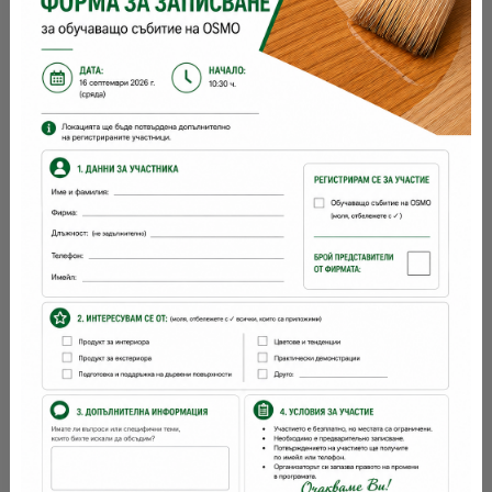
време за съхнене:
12 часа / 4 - 5 часа с втвърдител
с какво се
четка, валяк, шпакла, машинно
нанася:
OSMO
Марка:
Детайлно описание