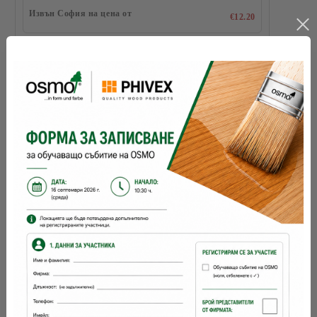
Извън София на цена от
€12.20
цветове Д:
разфасовка 1:
Съхранение:
5 години и повече при добре затворена
опаковка
разходна норма:
24
м2 с 1 л
брой ръце:
1
време за съхнене:
12 часа
с какво се
четка, валяк
нанася: