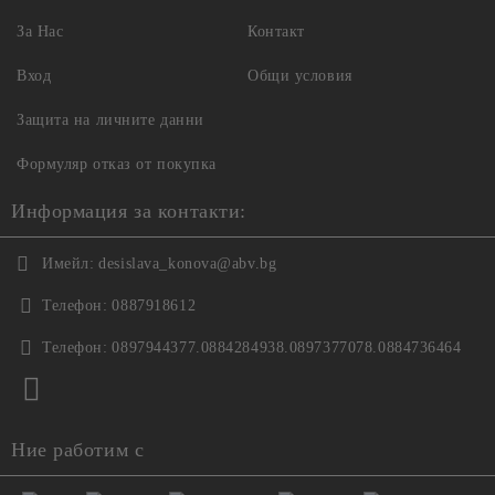
За Нас
Контакт
Вход
Общи условия
Защита на личните данни
Формуляр отказ от покупка
Информация за контакти:
Имейл:
desislava_konova@abv.bg
Телефон:
0887918612
Телефон:
0897944377.0884284938.0897377078.0884736464
Ние работим с