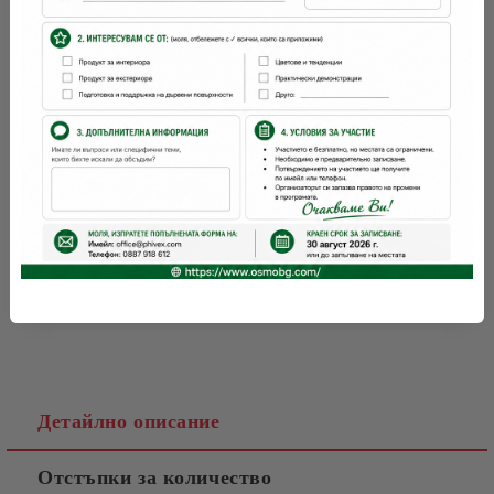
OSMO
Марка:
Детайлно описание
Отстъпки за количество