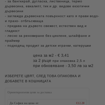
- за бангкирай, дугласка, лиственица, термо
дървесина, евкалипт, тик и др. видове екзотични
дървесини
- заглажда дървесната повърхност като я прави водо-
и прахо- отблъскваща
- придава на дървото свежест, естествен вид и
гладкост
- лесно за реновиране без циклене, шлайфане и
праймер
- подходящ продукт за детски играчки, катерушки
цена за м2 - € 3,41
за 2 ръце
при опаковка 2,5 л
при обновяване - 3,50 лв за м2
ИЗБЕРЕТЕ ЦВЯТ, СЛЕД ТОВА ОПАКОВКА И
ДОБАВЕТЕ В КОШНИЦАТА
Ориентировъчни цени за доставка
До София на цена от
€12.20