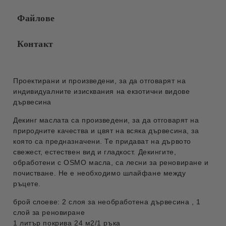
Файлове
Контакт
Проектирани и произведени, за да отговарят на
индивидуалните изисквания на екзотични видове
дървесина
Декинг маслата са произведени, за да отговарят на
природните качества и цвят на всяка дървесина, за
която са предназначени. Те придават на дървото
свежест, естествен вид и гладкост. Декингите,
обработени с OSMO масла, са лесни за реновиране и
почистване. Не е необходимо шлайфане между
ръцете.
брой слоеве: 2 слоя за необработена дървесина , 1
слой за реновиране
1 литър покрива 24 м2/1 ръка