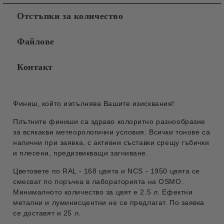
Отстъпки за количество
Файлове
Контакт
Финиш, който изпълнява Вашите изисквания!
Плътните финиши са здраво колоритно разнообразие
за всякакви метеорологични условия. Всички тонове са
налични при заявка, с активни съставки срещу гъбички
и плесени, предизвикващи загниване.
Цветовете по RAL - 168 цвята и NCS - 1950 цвята се
смесват по поръчка в лабораторията на OSMO.
Минималното количество за цвят е 2.5 л. Ефектни
метални и луминисцентни не се предлагат. По заявка
се доставят и 25 л.