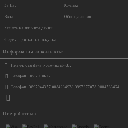
За Нас
Контакт
Вход
Общи условия
Защита на личните данни
Формуляр отказ от покупка
Информация за контакти:
Имейл:
desislava_konova@abv.bg
Телефон:
0887918612
Телефон:
0897944377.0884284938.0897377078.0884736464
Ние работим с