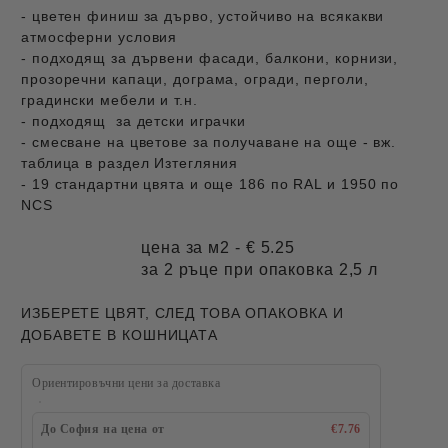
- цветен финиш за дърво, устойчиво на всякакви
атмосферни условия
- подходящ за дървени фасади, балкони, корнизи,
прозоречни капаци, дограма, огради, перголи,
градински мебели и т.н.
- подходящ за детски играчки
- смесване на цветове за получаване на още - вж.
таблица в раздел Изтегляния
- 19 стандартни цвята и още 186 по RAL и 1950 по
NCS
цена за м2 - € 5.25
за 2 ръце при опаковка 2,5 л
ИЗБЕРЕТЕ ЦВЯТ, СЛЕД ТОВА ОПАКОВКА И
ДОБАВЕТЕ В КОШНИЦАТА
Ориентировъчни цени за доставка
До София на цена от
€7.76