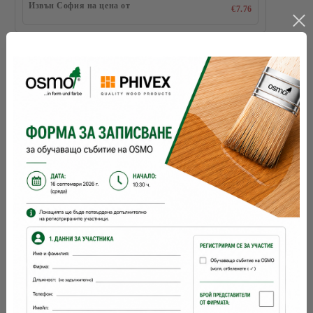
Извън София на цена от
€7.76
цветове Д:
разфасовка 1:
Съхранение:
5 години и повече при добре затворена
опаковка
разходна норма:
26
м2 с 1 л
брой ръце:
1