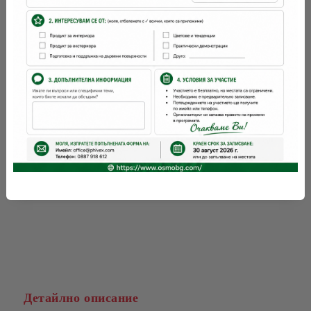
време за съхнене:
12 часа
с какво се
четка, валяк
нанася:
OSMO
Марка:
Детайлно описание