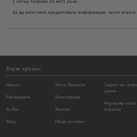
1 литър покрива 26 м2/1 ръка
За да изтеглите продуктовата информация, моля влезте
Бързи връзки:
Начало
Чести Въпроси
Защита на личн
данни
Рекламации
Регистрация
Формуляр отказ
За Нас
Контакт
покупка
Вход
Общи условия