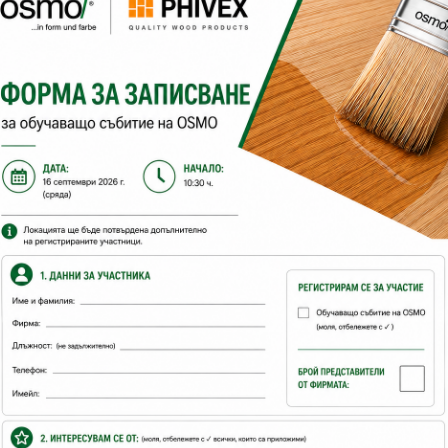
До София на цена от
ятел
Извън София на цена от
цветове Д:
разфасовка 1:
Съхранение:
5 години и пов
разходна норма:
26
м2 с 1 л
брой ръце:
1
време за съхнене:
12 часа
с какво се нанася:
четка, валяк