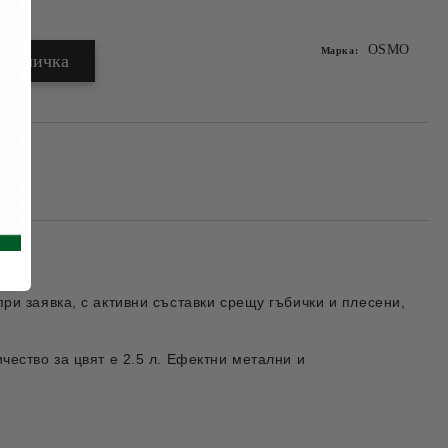
OSMO
Марка:
ри заявка, с активни съставки срещу гъбички и плесени,
ество за цвят е 2.5 л. Ефектни метални и