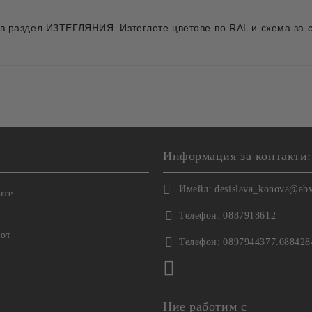
 в раздел ИЗТЕГЛЯНИЯ. Изтеглете цветове по RAL и схема за 
Информация за контакти:
Имейл:
desislava_konova@ab
ите
Телефон:
0887918612
 от
Телефон:
0897944377.088428
Ние работим с