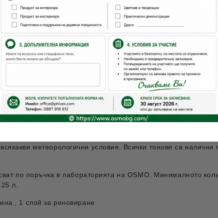
во
Файлове
Контакт
сякакви метеорологични условия. Всички тонове са налични п
есват по поръчка в лабораторията на OSMO. Минималното колич
 25 л.
ина , 1 слой за реновиране