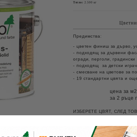
Тегло:
2.500
кг
Цветни
Предимства:
- цветен финиш за дърво, 
- подходящ за дървени фаса
огради, перголи, градински 
- подходящ за детски игра
- смесване на цветове за п
- 19 стандартни цвята и ощ
цена за м2
за 2 ръце 
ИЗБЕРЕТЕ ЦВЯТ, СЛЕД ТО
Ориентировъчни цени за доставка