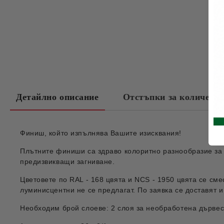
Детайлно описание
Отстъпки за количест
Финиш, който изпълнява Вашите изисквания!
Плътните финиши са здраво колоритно разнообразие за в
предизвикващи загниване.
Цветовете по RAL - 168 цвята и NCS - 1950 цвята се см
луминисцентни не се предлагат. По заявка се доставят и
Необходим брой слоеве: 2 слоя за необработена дървес