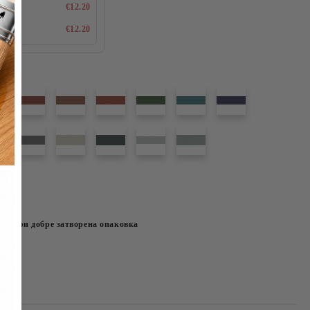
€12.20
€12.20
ече при добре затворена опаковка