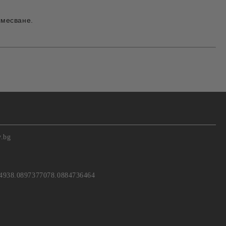
смесване.
v.bg
4938.0897377078.0884736464