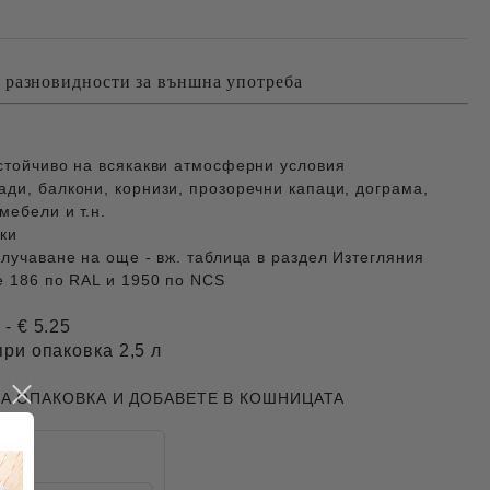
 разновидности за външна употреба
устойчиво на всякакви атмосферни условия
ди, балкони, корнизи, прозоречни капаци, дограма,
мебели и т.н.
чки
олучаване на още - вж. таблица в раздел Изтегляния
е 186 по RAL и 1950 по NCS
 - € 5.25
при опаковка 2,5 л
ВА ОПАКОВКА И ДОБАВЕТЕ В КОШНИЦАТА