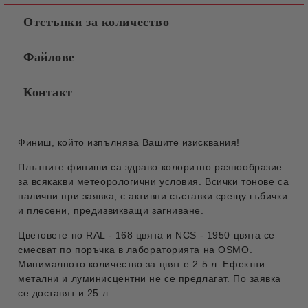
Отстъпки за количество
Файлове
Контакт
Финиш, който изпълнява Вашите изисквания!
Плътните финиши са здраво колоритно разнообразие
за всякакви метеорологични условия. Всички тонове са
налични при заявка, с активни съставки срещу гъбички
и плесени, предизвикващи загниване.
Цветовете по RAL - 168 цвята и NCS - 1950 цвята се
смесват по поръчка в лабораторията на OSMO.
Минималното количество за цвят е 2.5 л. Ефектни
метални и луминисцентни не се предлагат. По заявка
се доставят и 25 л.