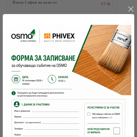
Извън София на цена от
€7.76
цветове Д:
разфасовка 1:
Съхранение:
5 години и повече при добре затворена
опаковка
разходна норма:
26
м2 с 1 л
брой ръце:
1