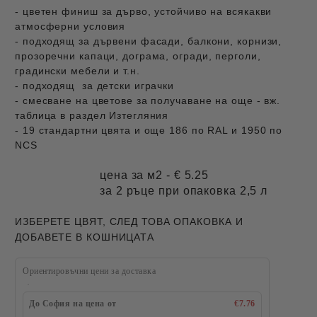
- цветен финиш за дърво, устойчиво на всякакви
атмосферни условия
- подходящ за дървени фасади, балкони, корнизи,
прозоречни капаци, дограма, огради, перголи,
градински мебели и т.н.
- подходящ за детски играчки
- смесване на цветове за получаване на още - вж.
таблица в раздел Изтегляния
- 19 стандартни цвята и още 186 по RAL и 1950 по
NCS
цена за м2 - € 5.25
за 2 ръце при опаковка 2,5 л
ИЗБЕРЕТЕ ЦВЯТ, СЛЕД ТОВА ОПАКОВКА И
ДОБАВЕТЕ В КОШНИЦАТА
Ориентировъчни цени за доставка
До София на цена от
€7.76