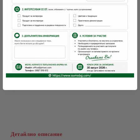
време за съхнене:
12 часа
с какво се
четка, валяк
нанася:
OSMO
Марка:
Детайлно описание