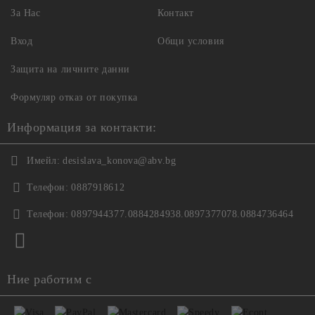
За Нас
Контакт
Вход
Общи условия
Защита на личните данни
Формуляр отказ от покупка
Информация за контакти:
Имейл:
desislava_konova@abv.bg
Телефон:
0887918612
Телефон:
0897944377.0884284938.0897377078.0884736464
Ние работим с