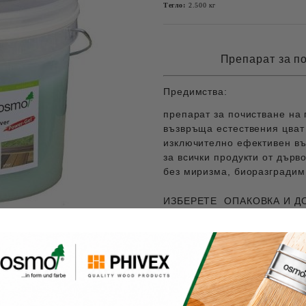
Тегло:
2.500
кг
Препарат за п
Предимства:
препарат за почистване на
възвръща естествения цват
изключително ефективен въ
за всички продукти от дърв
без миризма,
биоразградим
ИЗБЕРЕТЕ ОПАКОВКА И Д
Ориентировъчни цени за доставка
До София на цена от
Извън София на цена от