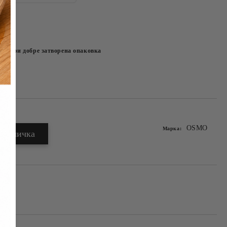
ече при добре затворена опаковка
OSMO
Марка: