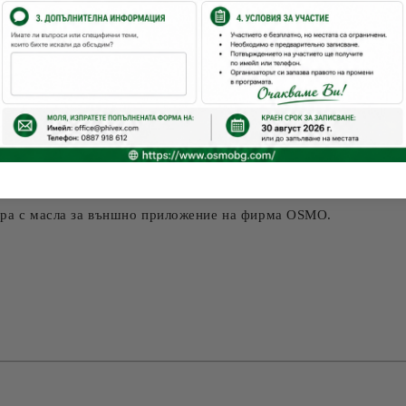
!
хности в екстериора.
подобни повърхности. Дървесината възвръща естественият си 
 с вода. Нанесете около 100 мл/м2 чрез втриване с твърда ч
рсяването с твърда четка и обилно поливайте с вода.
тира с масла за външно приложение на фирма OSMO.