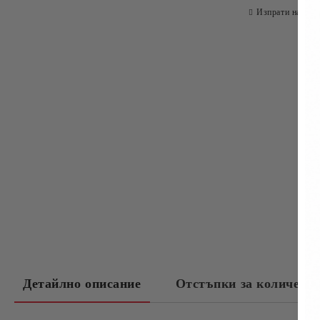
Изпрати на при
Детайлно описание
Отстъпки за количест