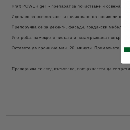
Kraft POWER gel - препарат за почистване и освежаване
Идеален за освежаване и почистване на посивели повър
Препоръчва се за декинги, фасади, градински мебели и 
Употреба: намокрете чистата и незамръзнала повърхност
Оставете да проникне мин. 20 минути. Премахнете замъ
Препоръчва се след изсъхване, повърхността да се тре