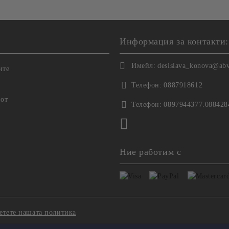
Информация за контакти:
Имейл:
desislava_konova@ab
ите
Телефон:
0887918612
 от
Телефон:
0897944377.088428
Ние работим с
етете нашата политика