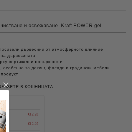
очистване и освежаване Kraft POWER gel
 посивели дървесини от атмосферното влияние
 на дървесината
рху вертикални повърхности
о, особенно за декинг, фасади и градински мебели
 продукт
ОБАВЕТЕ В КОШНИЦАТА
€12.20
€12.20