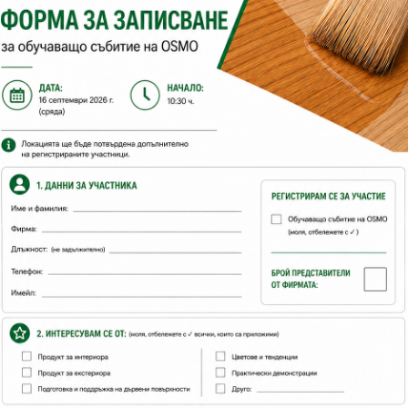
ятел
разфасовка 4:
Съхранение:
5 години и пов
разходна норма:
10 - 20
м2 с 1 л
брой ръце:
1
с какво се нанася:
твърда четка
во
Файлове
Видео
Контакт