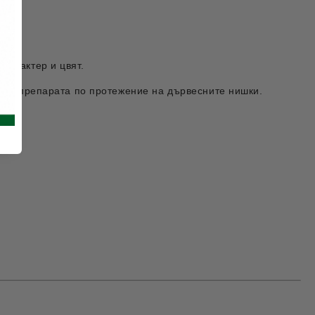
характер и цвят.
етка препарата по протежение на дървесните нишки.