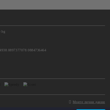
v.bg
4938.0897377078.0884736464
Моите лични данни