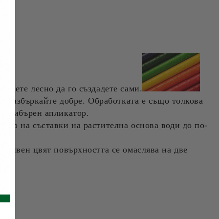
можете лесно да го създадете сами.
 и разбъркайте добре. Обработката е също толкова
крофибърен апликатор.
нето на съставки на растителна основа води до по-
ензивен цвят повърхността се омаслява на две