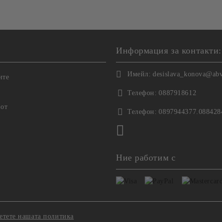
Информация за контакти:
Имейл:
desislava_konova@ab
ите
Телефон:
0887918612
 от
Телефон:
0897944377.088428
Ние работим с
етете нашата политика