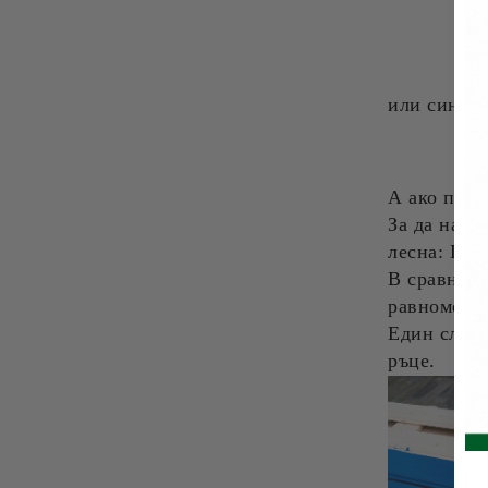
или синьо
А ако перф
За да напр
лесна: Про
В сравнени
равномерно
Един слой 
ръце.