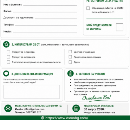
.
ектният цветови нюанс не е наличен в този продукт, 
авите това, поставете съответните цветове в чист съд
сто нанесете с четка, микрофибърен валяк или с ми
е с конвенционалните системи за покритие, използва
 оцветяване и по-хармонично покритие.
създава прозрачен нюанс, а за любителите на по-инт