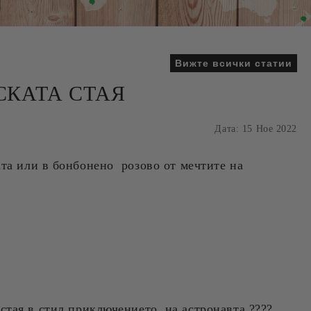
Вижте всички статии
СКАТА СТАЯ
Дата: 15 Ное 2022
ата или в бонбонено розово от мечтите на
в стая в стил приключението на астронавта ????,