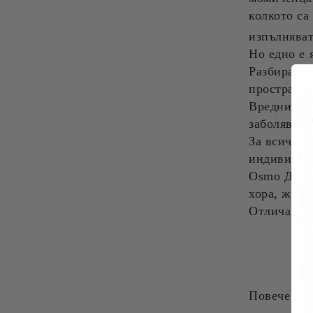
колкото са
изпълняват
Но едно е 
Разбира се
пространст
Вредните в
заболявани
За всички 
индивидуал
Osmo Декор
хора, живо
Отличава с
Повече от 