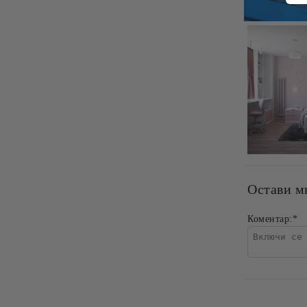
Остави м
Коментар:
*