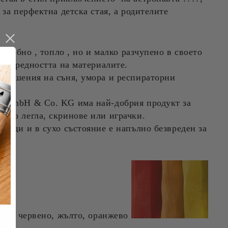
 за перфектна детска стая, а родителите
 удобно , топло , но и малко разчупено в своето
безвредността на материалите.
нарушения на съня, умора и респираторни
or GmbH & Co. KG има най-добрия продукт за
като легла, скринове или играчки.
осъци и в сухо състояние е напълно безвреден за
зивно червено, жълто, оранжево