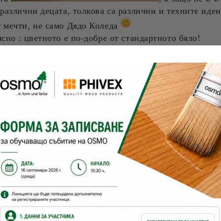
 различни децата, толкова са различни и техните идеи
 мечти, не само Дядо Коледа
ясно : цветното е по-добре от стандартното бяло!
, че всеки един родител желае детето му да се чувства
во. Освен всичко това , друг много важен фактор е 
ещества във въздуха могат да предизвикат алергии, 
я.
дървени повърхности на закрито, Osmo Holz und Col
ен и здравословен дизайн на дървени повърхности - 
 вакса е базиран на естествени растителни масла и в
тни и растения.
е и с широк цветови спектър.
20 цвята - от светъл дъб, махагон и абанос до интен