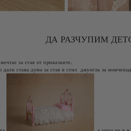
ДА РАЗЧУПИМ ДЕТ
 мечтае за стая от приказките.
 дали става дума за стая в стил джунгла за момченц
ата
, а защо не и 