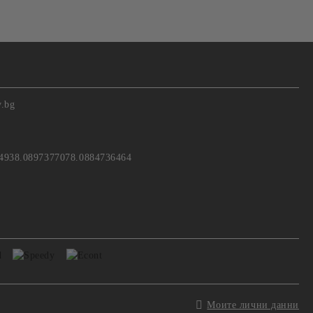
v.bg
4938.0897377078.0884736464
Моите лични данни