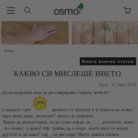
Начало
Вижте всички статии
КАКВО СИ МИСЛЕШЕ ИВЕТО
Дата: 12 Мар 2020
Да изхвърлиме или да реставрираме старите мебели?
Слънцето грее
, времето се затопля и в главата на всяка
една жена идва „великата“ мисъл за ремонти.
Какво да ремонтирам, за да стане някак си.........различно, ново
, по-свежо у дома? Оф, трябва да е нещо ,което като го видят
другите и да кажа“ уау „ си мислеше Ивето докато пиеше