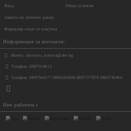
Вход
Общи условия
Защита на личните данни
Формуляр отказ от покупка
Информация за контакти:
Имейл:
desislava_konova@abv.bg
Телефон:
0887918612
Телефон:
0897944377.0884284938.0897377078.0884736464
Ние работим с