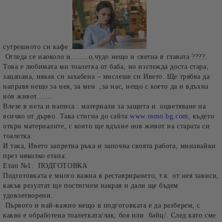
сутрешното си кафе .
Огледа се наоколо и........о,чудо нещо и светна в главата ????.
Това е любимата ми тоалетка от баба, но изглежда доста стара,
зацапана, някак си захабена – мислеше си Ивето. Ще трябва да
направя нещо за нея, за мен ,за нас, нещо с което да и вдъхна
нов живот.......
Влезе в нета и написа : материали за защита и оцветяване на
всичко от дърво. Така стигна до сайта
www.osmo.bg.com
, където
откри материалите, с които ще вдъхне нов живот на старата си
тоалетка.
И така, Ивето запретна ръка и започна своята работа, минавайки
през няколко етапа:
Етап №1:
ПОДГОТОВКА
Подготовката е много важна в реставрирането, т.к от нея зависи,
какъв резултат ще постигнем накрая и дали ще бъдем
удовлетворени.
Първото и най-важно нещо в подготовката е да разберем, с
какво е обработена тоалетката/лак, боя или байц/. След като сме