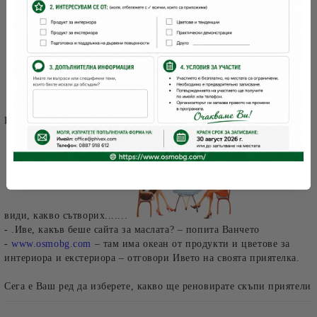
Еха, стана прекрасна ! Сега ще поканя Ванчето на кафе, за да
види, какво сътворих.......
-
.
Иве, какъв беше сайта за маслата? – попита Ванчето
-
www.osmobg.com
–
там има океан от продукти и цветове за
интериора и екстериора – отговори Ивето на своята приятелка.
Сега е Ваш ред да изберете, какво ще реновирате скъпи приятели