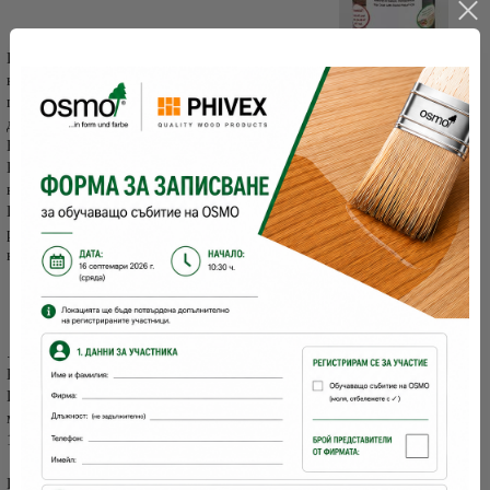
Ивето избра байц масло хавана 3541на Осмо
, от
което нанесе една ръка и след 12 часа нанесе още 1 ръка ,но този
път масло с твърда вакса оригинал 3032 сатен/защото обича леко
да й е сатенено , пък и сатена придава дълбочина на цвета/ .
Етап №3 ФИНИШ
Когато искате тоалетката да запази красотата на дървото , от
което е направена:
Използва се безцветно масло с твърда вакса ОРИГИНАЛ – 2
ръце са достатъчни, за да защитите повърхността, за да я
направите достатъчно износоустойчива, водо и прахоустойчива и
........., разбира се приятна на допир.
Когато искате да промените цвета, то:
Избирате Декорвакса, масло с твърда вакса цветно или байц
масло с конкретен цвят – нанасяте 1 ръка и след 12 часа нанасяте
1 ръка масло с твърда вакса оригинал.
И, воала.......тоалетката на Ивето е готова !