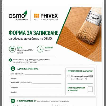
ВЛАЖНО ПОЧИСТВАНЕ:
Замърсените места могат да се почистят с леко навлажнена
кърпа. Идеален за тази цел е Почистващ спрей за интериор на
Осмо
.
Напръскайте повърхността с препарата и почистете с памучна
кърпа без мъх.След това подсушете.
Препарата овлажнява повърхността на дървото, като я поддържа
свежа и чиста.
Почистващ спрей за интериора:
- Премахва грубите замърсявания
- Поддържа защитени повърхностите без да поврежда
повърхността
- Подходящ за всички видове дървесина
Остави мнение/коментар
Коментар:
*