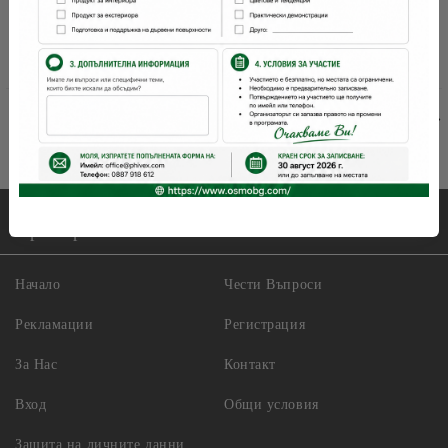
«
1
»
Бързи връзки:
Начало
Чести Въпроси
Рекламации
Регистрация
За Нас
Контакт
Вход
Общи условия
Защита на личните данни