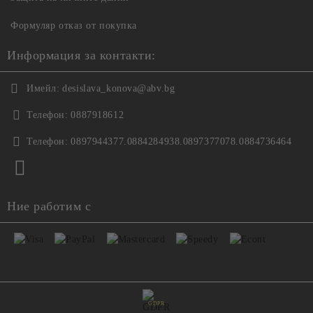
Формуляр отказ от покупка
Информация за контакти:
Имейл:
desislava_konova@abv.bg
Телефон:
0887918612
Телефон:
0897944377.0884284938.0897377078.0884736464
Ние работим с
GDPR